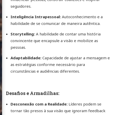
seguidores.
Inteligência Intrapessoal:
Autoconhecimento e a
 Virtual
habilidade de se comunicar de maneira autêntica.
Storytelling:
A habilidade de contar uma história
convincente que encapsule a visão e mobilize as
ioteca
pessoas.
sofia
Adaptabilidade:
Capacidade de ajustar a mensagem e
ologia
as estratégias conforme necessário para
ersos
circunstâncias e audiências diferentes.
rafia
folio
Desafios e Armadilhas:
Mastodon
Twitter
Email
Instagram
Desconexão com a Realidade:
Líderes podem se
tornar tão presos à sua visão que ignoram feedback