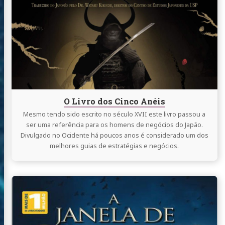
O
Livro
dos
Cinco
Anéis
O Livro dos Cinco Anéis
Mesmo tendo sido escrito no século XVII este livro passou a
ser uma referência para os homens de negócios do Japão.
Divulgado no Ocidente há poucos anos é considerado um dos
melhores guias de estratégias e negócios.
Continue
reading
A
Janela