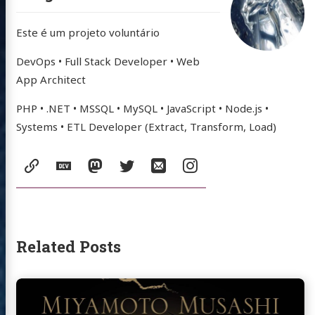
Este é um projeto voluntário
DevOps • Full Stack Developer • Web
App Architect
PHP • .NET • MSSQL • MySQL • JavaScript • Node.js •
Systems • ETL Developer (Extract, Transform, Load)
Social:
website
DEV
Mastodon
Twitter
Email
Instagram
Community
Related Posts
Continue
reading