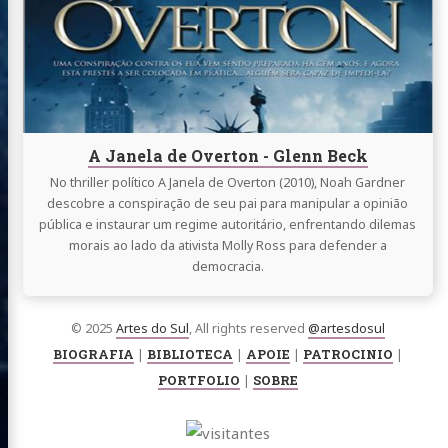
de
Overton
-
Glenn
Beck
A Janela de Overton - Glenn Beck
No thriller político A Janela de Overton (2010), Noah Gardner
descobre a conspiração de seu pai para manipular a opinião
pública e instaurar um regime autoritário, enfrentando dilemas
morais ao lado da ativista Molly Ross para defender a
democracia.
© 2025
Artes do Sul
, All rights reserved
@artesdosul
BIOGRAFIA
|
BIBLIOTECA
|
APOIE
|
PATROCINIO
|
PORTFOLIO
|
SOBRE