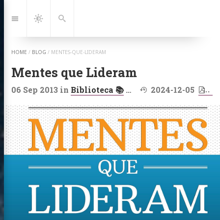
Jump
to:
Navigation
Dark
Search
Mode
HOME
/
BLOG
/
MENTES-QUE-LIDERAM
Mentes que Lideram
Last modified at:
06 Sep 2013
in
Biblioteca 📚
on
Sociologia 🗣️
2024-12-05
,
Howar
Ab