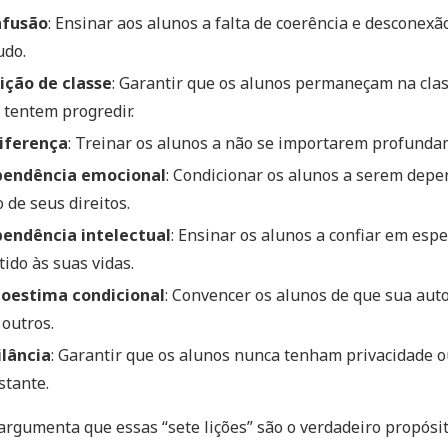
nfusão
: Ensinar aos alunos a falta de coerência e desconexã
udo.
ição de classe
: Garantir que os alunos permaneçam na cla
 tentem progredir.
iferença
: Treinar os alunos a não se importarem profund
endência emocional
: Condicionar os alunos a serem depe
 de seus direitos.
endência intelectual
: Ensinar os alunos a confiar em espe
tido às suas vidas.
oestima condicional
: Convencer os alunos de que sua aut
 outros.
ilância
: Garantir que os alunos nunca tenham privacidade
stante.
argumenta que essas “sete lições” são o verdadeiro propósit