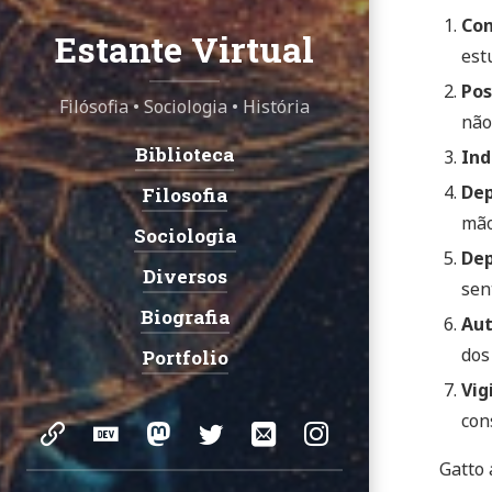
Co
Estante Virtual
est
Pos
Filósofia • Sociologia • História
não
Biblioteca
Navigation:
Ind
Dep
Filosofia
mão
Sociologia
Dep
Diversos
sen
Biografia
Aut
dos
Portfolio
Vig
Social:
con
website
DEV
Mastodon
Twitter
Email
Instagram
Gatto 
Community