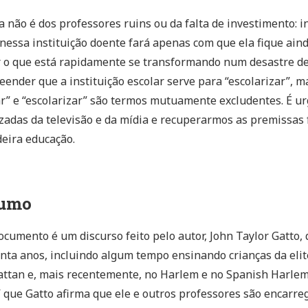
a não é dos professores ruins ou da falta de investimento: i
nessa instituição doente fará apenas com que ela fique ai
 o que está rapidamente se transformando num desastre de
ender que a instituição escolar serve para “escolarizar”, m
r” e “escolarizar” são termos mutuamente excludentes. É u
zadas da televisão e da mídia e recuperarmos as premissa
eira educação.
umo
ocumento é um discurso feito pelo autor, John Taylor Gatto,
inta anos, incluindo algum tempo ensinando crianças da eli
tan e, mais recentemente, no Harlem e no Spanish Harlem.
” que Gatto afirma que ele e outros professores são encarre