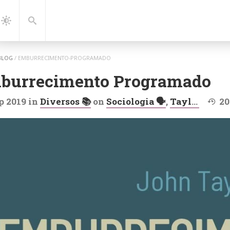
gation
Search
Dark
Mode
BLOG
/
EMBURRECIMENTO-PROGRAMADO
burrecimento Programado
Last 
p 2019
in
Diversos 📚
on
Sociologia 🗣️
,
Taylor Gatto 🖊️
20