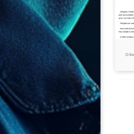
Quatro
Comprom
O li