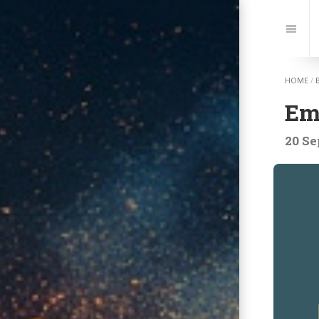
Jump
to:
Navi
HOME
/
Em
20 Se