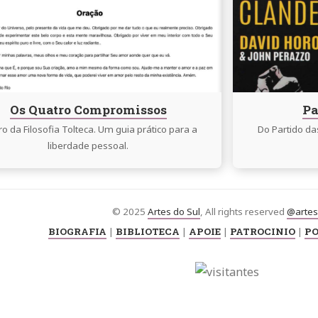
Das
issos
Sombras
Os Quatro Compromissos
Pa
vro da Filosofia Tolteca. Um guia prático para a
Do Partido d
liberdade pessoal.
© 2025
Artes do Sul
, All rights reserved
@artes
BIOGRAFIA
|
BIBLIOTECA
|
APOIE
|
PATROCINIO
|
PO