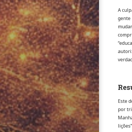
A culp
gente 
mudar
compre
“educa
autori
verdad
Res
Este d
por tr
Manhat
lições