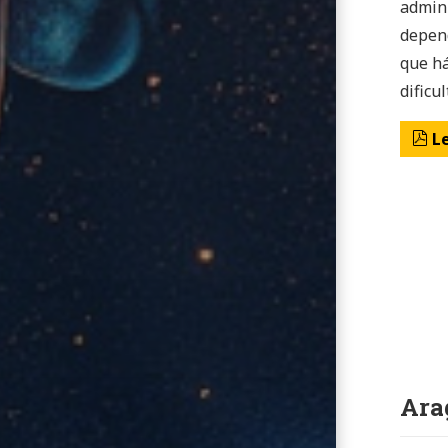
admini
depend
que há
dificu
L
Ara