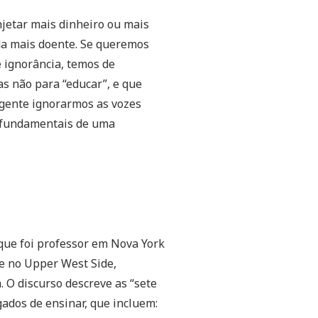
njetar mais dinheiro ou mais
nda mais doente. Se queremos
 ignorância, temos de
as não para “educar”, e que
rgente ignorarmos as vozes
s fundamentais de uma
 que foi professor em Nova York
te no Upper West Side,
 O discurso descreve as “sete
gados de ensinar, que incluem: