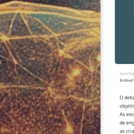
Emburre
O deba
objeti
As es
de eng
as cri