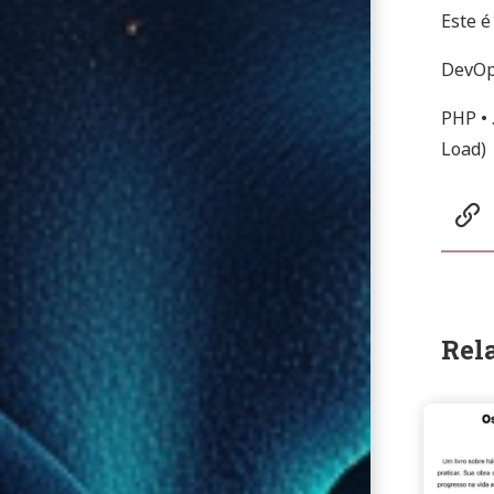
Este é
DevOps
PHP • 
Load)
Social:
w
Rel
Continu
reading
Os